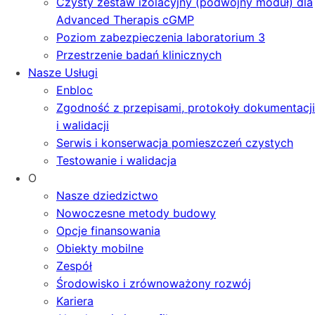
Czysty zestaw izolacyjny (podwójny moduł) dla
Advanced Therapis cGMP
Poziom zabezpieczenia laboratorium 3
Przestrzenie badań klinicznych
Nasze Usługi
Enbloc
Zgodność z przepisami, protokoły dokumentacji
i walidacji
Serwis i konserwacja pomieszczeń czystych
Testowanie i walidacja
O
Nasze dziedzictwo
Nowoczesne metody budowy
Opcje finansowania
Obiekty mobilne
Zespół
Środowisko i zrównoważony rozwój
Kariera