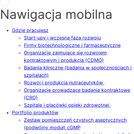
Nawigacja mobilna
Gdzie pracujesz
Start-upy i wczesna faza rozwoju
Firmy biotechnologiczne i farmaceutyczne
Organizacje zajmujące się rozwojem
kontraktowym i produkcją (CDMO)
Badania kliniczne (badania w społecznościach i
szpitalach)
Rozwój i produkcja nutraceutyków
Organizacje prowadzące badania kontraktowe
(CRO)
Szpitale i placówki opieki zdrowotnej
Portfolio produktów
Zestaw pomieszczeń czystych aseptycznych
(podwójny moduł) cGMP