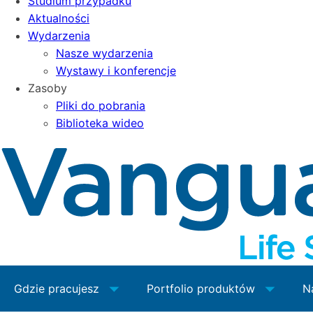
Studium przypadku
Aktualności
Wydarzenia
Nasze wydarzenia
Wystawy i konferencje
Zasoby
Pliki do pobrania
Biblioteka wideo
Gdzie pracujesz
Portfolio produktów
N