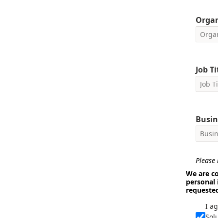
Orga
Job Ti
Busin
Please i
We are co
personal 
requeste
I a
Sol