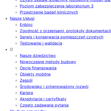
Poziom zabezpieczenia laboratorium 3
Przestrzenie badań klinicznych
Nasze Usługi
Enbloc
Zgodność z przepisami, protokoły dokumentacji 
Serwis i konserwacja pomieszczeń czystych
Testowanie i walidacja
O
Nasze dziedzictwo
Nowoczesne metody budowy
Opcje finansowania
Obiekty mobilne
Zespół
Środowisko i zrównoważony rozwój
Kariera
Akredytacje i certyfikaty
Często zadawane pytania