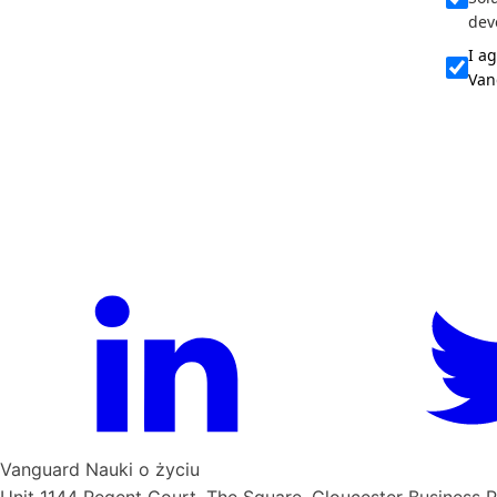
dev
I a
Van
Vanguard Nauki o życiu