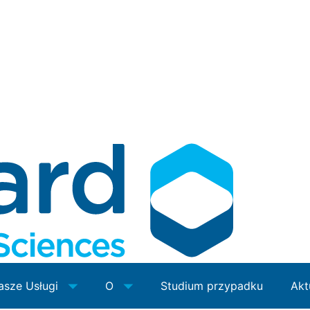
asze Usługi
O
Studium przypadku
Akt