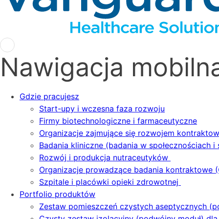
Nawigacja mobiln
Gdzie pracujesz
Start-upy i wczesna faza rozwoju
Firmy biotechnologiczne i farmaceutyczne
Organizacje zajmujące się rozwojem kontrakto
Badania kliniczne (badania w społecznościach i 
Rozwój i produkcja nutraceutyków
Organizacje prowadzące badania kontraktowe 
Szpitale i placówki opieki zdrowotnej
Portfolio produktów
Zestaw pomieszczeń czystych aseptycznych (
Czysty zestaw izolacyjny (podwójny moduł) dl