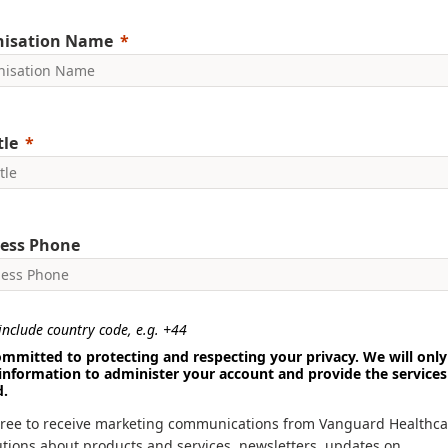
nisation Name
tle
ess Phone
nclude country code, e.g. +44
mmitted to protecting and respecting your privacy. We will only
information to administer your account and provide the services
d.
gree to receive marketing communications from Vanguard Healthca
utions about products and services, newsletters, updates on