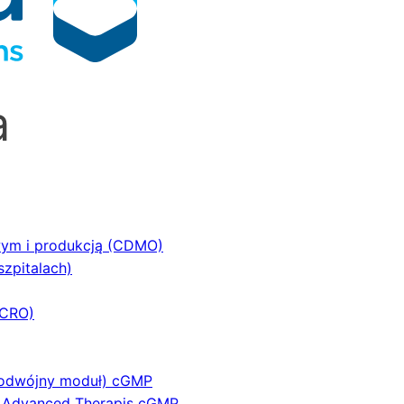
a
wym i produkcją (CDMO)
szpitalach)
(CRO)
podwójny moduł) cGMP
a Advanced Therapis cGMP