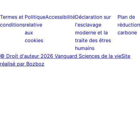
Termes et
Politique
Accessibilité
Déclaration sur
Plan de
conditions
relative
l'esclavage
réduction
aux
moderne et la
carbone
cookies
traite des êtres
humains
© Droit d'auteur
2026 Vanguard Sciences de la vie
Site
réalisé par Bozboz