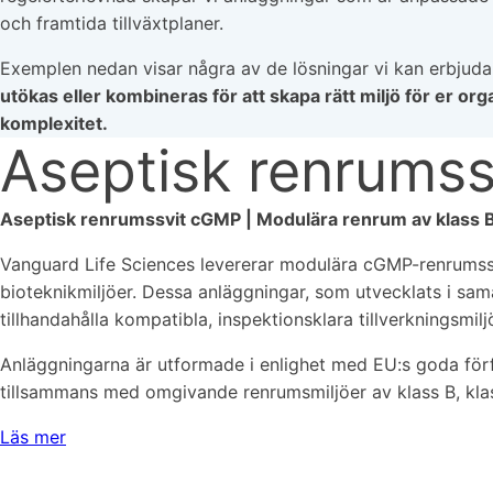
och framtida tillväxtplaner.
Exemplen nedan visar några av de lösningar vi kan erbjud
utökas eller kombineras för att skapa rätt miljö för er orga
komplexitet.
Aseptisk renrums
Aseptisk renrumssvit cGMP | Modulära renrum av klass B f
Vanguard Life Sciences levererar modulära cGMP-renrumssvi
bioteknikmiljöer. Dessa anläggningar, som utvecklats i sa
tillhandahålla kompatibla, inspektionsklara tillverkningsmilj
Anläggningarna är utformade i enlighet med EU:s goda förfa
tillsammans med omgivande renrumsmiljöer av klass B, kla
Läs mer