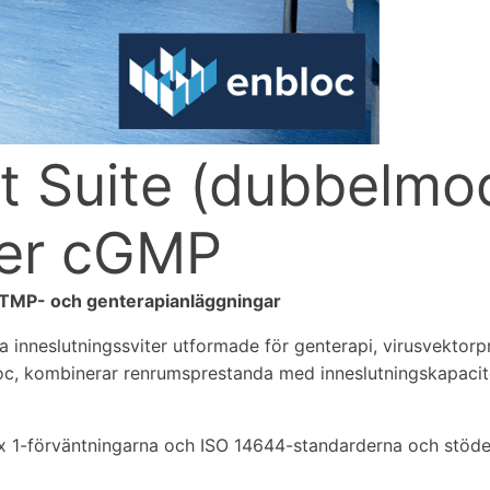
 Suite (dubbelmod
ier cGMP
ATMP- och genterapianläggningar
a inneslutningssviter utformade för genterapi, virusvekto
c, kombinerar renrumsprestanda med inneslutningskapacitet
1-förväntningarna och ISO 14644-standarderna och stöder 