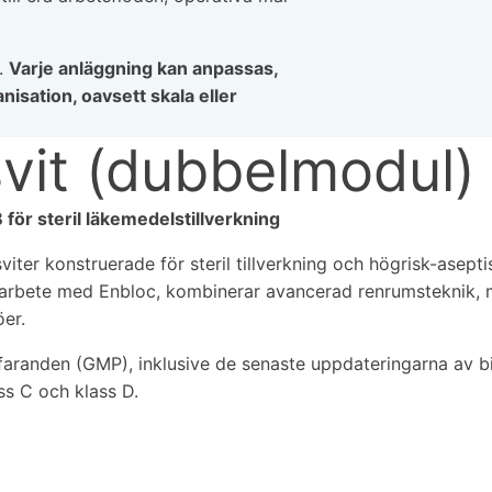
a.
Varje anläggning kan anpassas,
nisation, oavsett skala eller
svit (dubbelmodul
ör steril läkemedelstillverkning
ter konstruerade för steril tillverkning och högrisk-asept
marbete med Enbloc, kombinerar avancerad renrumsteknik, mi
öer.
randen (GMP), inklusive de senaste uppdateringarna av bila
ss C och klass D.