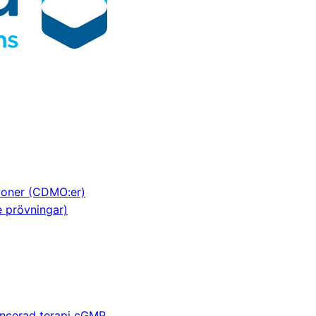
tioner (CDMO:er)
e prövningar)
ancerad terapi cGMP