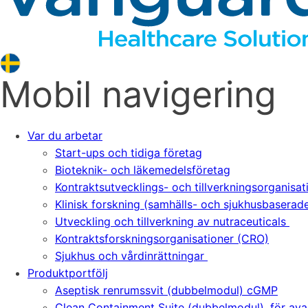
Mobil navigering
Var du arbetar
Start-ups och tidiga företag
Bioteknik- och läkemedelsföretag
Kontraktsutvecklings- och tillverkningsorganisa
Klinisk forskning (samhälls- och sjukhusbaserad
Utveckling och tillverkning av nutraceuticals
Kontraktsforskningsorganisationer (CRO)
Sjukhus och vårdinrättningar
Produktportfölj
Aseptisk renrumssvit (dubbelmodul) cGMP
Clean Containment Suite (dubbelmodul), för av