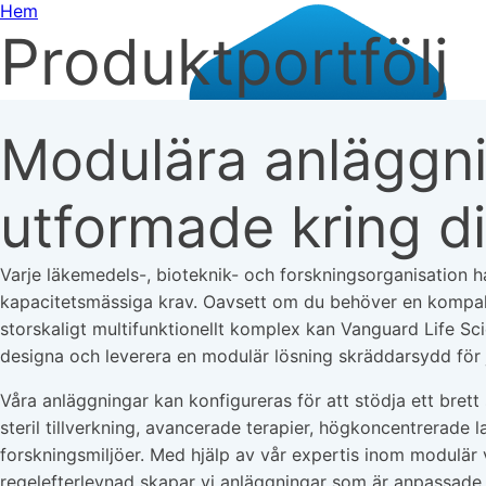
Hem
Produktportfölj
Modulära anläggn
utformade kring d
Varje läkemedels-, bioteknik- och forskningsorganisation h
kapacitetsmässiga krav. Oavsett om du behöver en kompakt 
storskaligt multifunktionellt komplex kan Vanguard Life S
designa och leverera en modulär lösning skräddarsydd för 
Våra anläggningar kan konfigureras för att stödja ett brett
steril tillverkning, avancerade terapier, högkoncentrerade l
forskningsmiljöer. Med hjälp av vår expertis inom modulär 
regelefterlevnad skapar vi anläggningar som är anpassade t