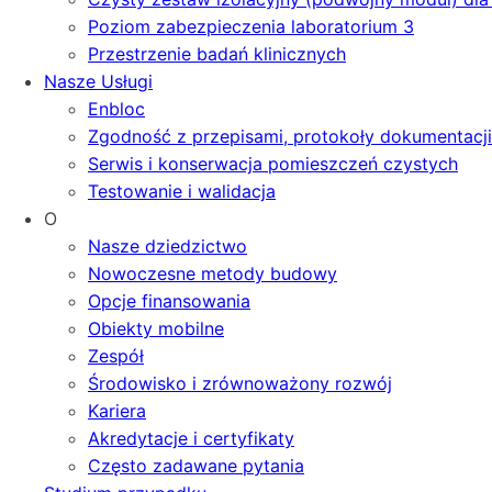
Poziom zabezpieczenia laboratorium 3
Przestrzenie badań klinicznych
Nasze Usługi
Enbloc
Zgodność z przepisami, protokoły dokumentacji 
Serwis i konserwacja pomieszczeń czystych
Testowanie i walidacja
O
Nasze dziedzictwo
Nowoczesne metody budowy
Opcje finansowania
Obiekty mobilne
Zespół
Środowisko i zrównoważony rozwój
Kariera
Akredytacje i certyfikaty
Często zadawane pytania