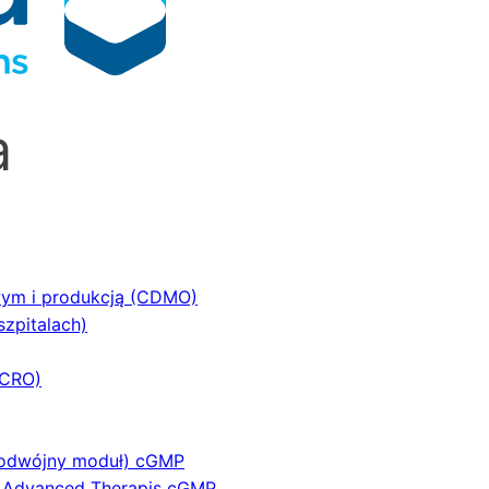
a
wym i produkcją (CDMO)
szpitalach)
(CRO)
podwójny moduł) cGMP
a Advanced Therapis cGMP