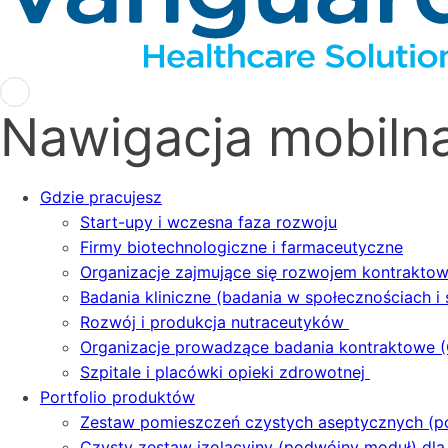
Nawigacja mobiln
Gdzie pracujesz
Start-upy i wczesna faza rozwoju
Firmy biotechnologiczne i farmaceutyczne
Organizacje zajmujące się rozwojem kontrakto
Badania kliniczne (badania w społecznościach i 
Rozwój i produkcja nutraceutyków
Organizacje prowadzące badania kontraktowe 
Szpitale i placówki opieki zdrowotnej
Portfolio produktów
Zestaw pomieszczeń czystych aseptycznych (
Czysty zestaw izolacyjny (podwójny moduł) dl