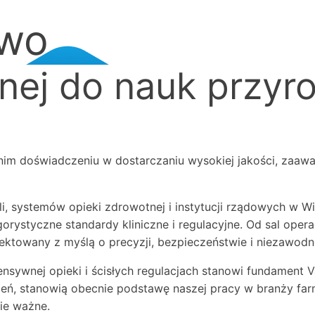
two
nej do nauk przyr
tnim doświadczeniu w dostarczaniu wysokiej jakości, zaaw
 systemów opieki zdrowotnej i instytucji rządowych w Wielki
ygorystyczne standardy kliniczne i regulacyjne. Od sal op
jektowany z myślą o precyzji, bezpieczeństwie i niezawodn
ywnej opieki i ścisłych regulacjach stanowi fundament Va
każeń, stanowią obecnie podstawę naszej pracy w branży f
nie ważne.