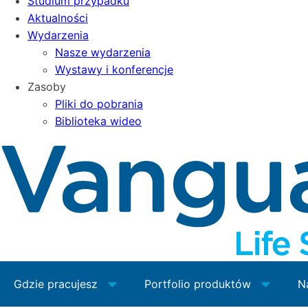
Studium przypadku
Aktualności
Wydarzenia
Nasze wydarzenia
Wystawy i konferencje
Zasoby
Pliki do pobrania
Biblioteka wideo
Gdzie pracujesz
Portfolio produktów
N