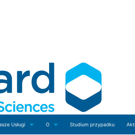
asze Usługi
O
Studium przypadku
Akt