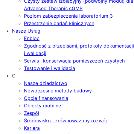
Czysty zestaw izolacyjny (podwójny moduł) dla
Advanced Therapis cGMP
Poziom zabezpieczenia laboratorium 3
Przestrzenie badań klinicznych
Nasze Usługi
Enbloc
Zgodność z przepisami, protokoły dokumentacji
i walidacji
Serwis i konserwacja pomieszczeń czystych
Testowanie i walidacja
O
Nasze dziedzictwo
Nowoczesne metody budowy
Opcje finansowania
Obiekty mobilne
Zespół
Środowisko i zrównoważony rozwój
Kariera