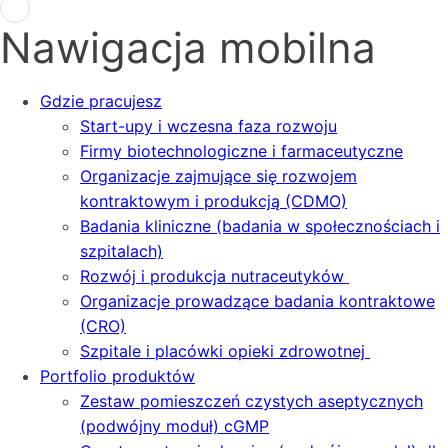
Nawigacja mobilna
Gdzie pracujesz
Start-upy i wczesna faza rozwoju
Firmy biotechnologiczne i farmaceutyczne
Organizacje zajmujące się rozwojem
kontraktowym i produkcją (CDMO)
Badania kliniczne (badania w społecznościach i
szpitalach)
Rozwój i produkcja nutraceutyków
Organizacje prowadzące badania kontraktowe
(CRO)
Szpitale i placówki opieki zdrowotnej
Portfolio produktów
Zestaw pomieszczeń czystych aseptycznych
(podwójny moduł) cGMP