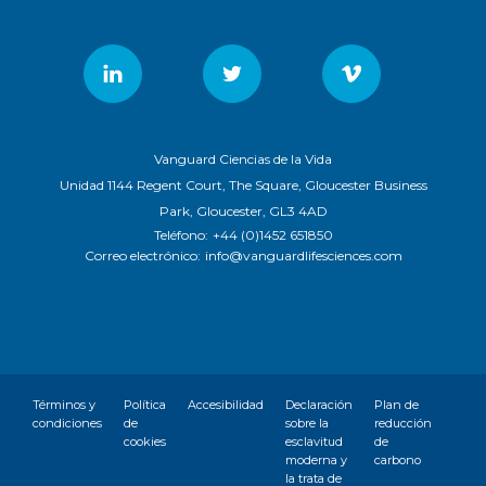
Vanguard Ciencias de la Vida
Unidad 1144 Regent Court, The Square, Gloucester Business
Park, Gloucester, GL3 4AD
Teléfono:
+44 (0)1452 651850
Correo electrónico:
info@vanguardlifesciences.com
Términos y
Política
Accesibilidad
Declaración
Plan de
condiciones
de
sobre la
reducción
cookies
esclavitud
de
moderna y
carbono
la trata de