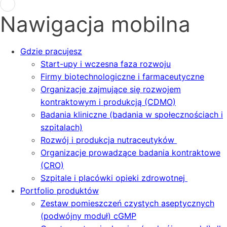
Nawigacja mobilna
Gdzie pracujesz
Start-upy i wczesna faza rozwoju
Firmy biotechnologiczne i farmaceutyczne
Organizacje zajmujące się rozwojem
kontraktowym i produkcją (CDMO)
Badania kliniczne (badania w społecznościach i
szpitalach)
Rozwój i produkcja nutraceutyków
Organizacje prowadzące badania kontraktowe
(CRO)
Szpitale i placówki opieki zdrowotnej
Portfolio produktów
Zestaw pomieszczeń czystych aseptycznych
(podwójny moduł) cGMP