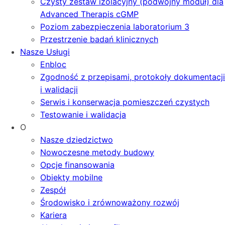
Czysty zestaw izolacyjny (podwójny moduł) dla
Advanced Therapis cGMP
Poziom zabezpieczenia laboratorium 3
Przestrzenie badań klinicznych
Nasze Usługi
Enbloc
Zgodność z przepisami, protokoły dokumentacji
i walidacji
Serwis i konserwacja pomieszczeń czystych
Testowanie i walidacja
O
Nasze dziedzictwo
Nowoczesne metody budowy
Opcje finansowania
Obiekty mobilne
Zespół
Środowisko i zrównoważony rozwój
Kariera