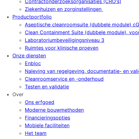
Contractonderzoeksorganisaties (CRO's)
Ziekenhuizen en zorginstellingen
Productportfolio
Aseptische cleanroomsuite (dubbele module) c
Clean Containment Suite (dubbele module), vo
Laboratoriumbeveiligingsniveau 3
Ruimtes voor klinische proeven
Onze diensten
Enbloc
Naleving van regelgeving, documentatie- en vali
Cleanroomservice en -onderhoud
Testen en validatie
Over
Ons erfgoed
Moderne bouwmethoden
Financieringsopties
Mobiele faciliteiten
Het team