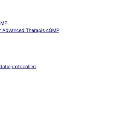
GMP
or Advanced Therapis cGMP
datieprotocollen