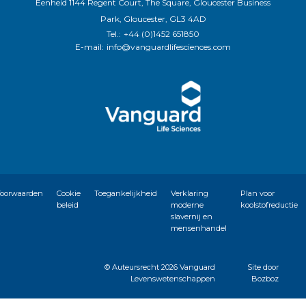
Eenheid 1144 Regent Court, The Square, Gloucester Business
Park, Gloucester, GL3 4AD
Tel.:
+44 (0)1452 651850
E-mail:
info@vanguardlifesciences.com
oorwaarden
Cookie
Toegankelijkheid
Verklaring
Plan voor
beleid
moderne
koolstofreductie
slavernij en
mensenhandel
© Auteursrecht
2026 Vanguard
Site door
Levenswetenschappen
Bozboz