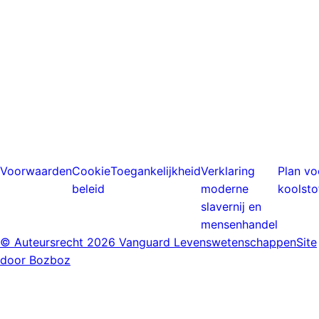
Voorwaarden
Cookie
Toegankelijkheid
Verklaring
Plan vo
beleid
moderne
koolsto
slavernij en
mensenhandel
© Auteursrecht
2026 Vanguard Levenswetenschappen
Site
door Bozboz