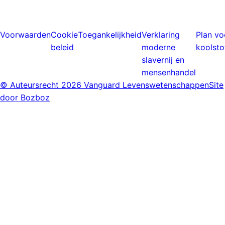
Voorwaarden
Cookie
Toegankelijkheid
Verklaring
Plan vo
beleid
moderne
koolsto
slavernij en
mensenhandel
© Auteursrecht
2026 Vanguard Levenswetenschappen
Site
door Bozboz