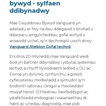
bywyd - sylfaen
ddibynadwy
Mae Gwyddorau Bywyd Vanguard yn
adeiladu ar fwy na dau ddegawd o brofiad o
ddarparu amgylcheddau gofal iechyd o
ansawdd uchel, sy'n dechnegol uwch drwy
Vanguard Atebion Gofal Iechyd
.
Ers dros 20 mlynedd, mae Vanguard wedi
bod yn bartner dibynadwy i ysbytai, systemau
iechyd, a chyrff llywodraeth ledled y DU ac
Ewrop yn dylunio, cynhyrchu, a gosod
cyfleusterau modiwlaidd a symudol sy'n
bodloni'r safonau clinigol a rheoleiddiol
mwyaf heriol. O theatrau llawfeddygol ac
ystafelloedd endosgopi i wasanaethau di-
haint ac unedau diagnostig, mae pob