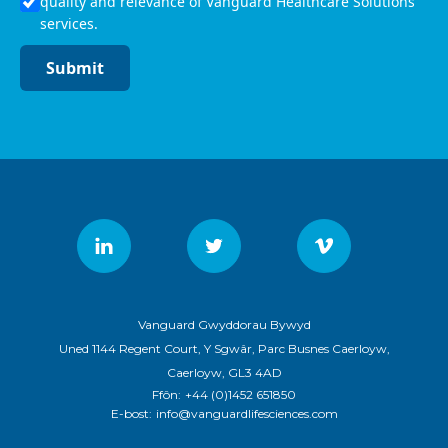
quality and relevance of Vanguard Healthcare Solutions
services.
Submit
Vanguard Gwyddorau Bywyd
Uned 1144 Regent Court, Y Sgwâr, Parc Busnes Caerloyw,
Caerloyw, GL3 4AD
Ffôn:
+44 (0)1452 651850
E-bost:
info@vanguardlifesciences.com