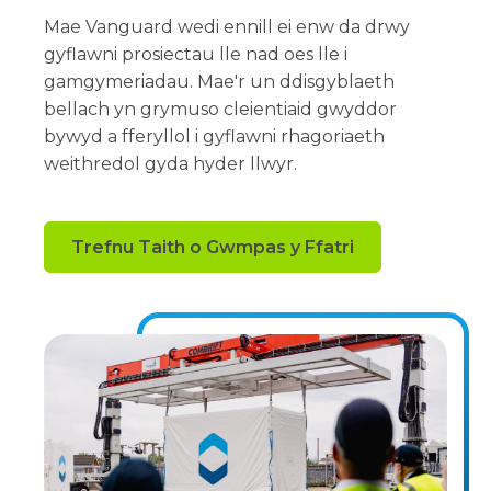
Mae Vanguard wedi ennill ei enw da drwy
gyflawni prosiectau lle nad oes lle i
gamgymeriadau. Mae'r un ddisgyblaeth
bellach yn grymuso cleientiaid gwyddor
bywyd a fferyllol i gyflawni rhagoriaeth
weithredol gyda hyder llwyr.
Trefnu Taith o Gwmpas y Ffatri