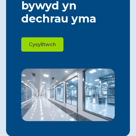
bywyd yn
dechrau yma
Cysylltwch