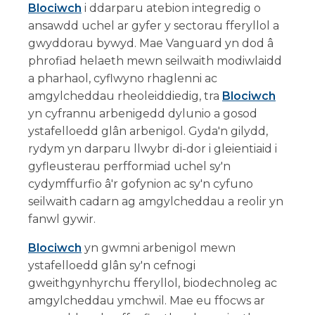
Blociwch
i ddarparu atebion integredig o
ansawdd uchel ar gyfer y sectorau fferyllol a
gwyddorau bywyd. Mae Vanguard yn dod â
phrofiad helaeth mewn seilwaith modiwlaidd
a pharhaol, cyflwyno rhaglenni ac
amgylcheddau rheoleiddiedig, tra
Blociwch
yn cyfrannu arbenigedd dylunio a gosod
ystafelloedd glân arbenigol. Gyda'n gilydd,
rydym yn darparu llwybr di-dor i gleientiaid i
gyfleusterau perfformiad uchel sy'n
cydymffurfio â'r gofynion ac sy'n cyfuno
seilwaith cadarn ag amgylcheddau a reolir yn
fanwl gywir.
Blociwch
yn gwmni arbenigol mewn
ystafelloedd glân sy'n cefnogi
gweithgynhyrchu fferyllol, biodechnoleg ac
amgylcheddau ymchwil. Mae eu ffocws ar