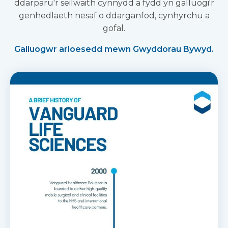
ddarparu'r seilwaith cynnydd a fydd yn galluogi'r
genhedlaeth nesaf o ddarganfod, cynhyrchu a
gofal.
Galluogwr arloesedd mewn Gwyddorau Bywyd.