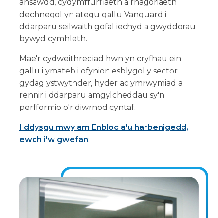
ansawdd, cydymffurfiaeth a rhagoriaeth
dechnegol yn ategu gallu Vanguard i
ddarparu seilwaith gofal iechyd a gwyddorau
bywyd cymhleth.
Mae'r cydweithrediad hwn yn cryfhau ein
gallu i ymateb i ofynion esblygol y sector
gydag ystwythder, hyder ac ymrwymiad a
rennir i ddarparu amgylcheddau sy'n
perfformio o'r diwrnod cyntaf.
I ddysgu mwy am Enbloc a'u harbenigedd,
ewch i'w gwefan
: