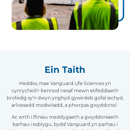
Ein Taith
Heddiw, mae Vanguard Life Sciences yn
cynrychioli'r bennod nesaf mewn etifeddiaeth
brofedig sy'n dwyn ynghyd gywirdeb gofal iechyd,
arloesedd modiwlaidd, a phwrpas gwyddonol.
Ac wrth i ffiniau meddygaeth a gwyddoniaeth
barhau i esblygu, bydd Vanguard yn parhau i