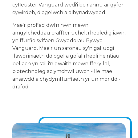
cyfleuster Vanguard wedi'i beiriannu ar gyfer
cywirdeb, diogelwch a dibynadwyedd.
Mae'r profiad dwfn hwn mewn
amgylcheddau craffter uchel, rheoledig iawn,
yn ffurfio sylfaen Gwyddorau Bywyd
Vanguard. Mae'r un safonau sy'n galluogi
llawdriniaeth ddiogel a gofal rheoli heintiau
bellach yn sail i'n gwaith mewn fferyllol,
biotechnoleg ac ymchwil uwch - lle mae
ansawdd a chydymffurfiaeth yr un mor ddi-
drafod.