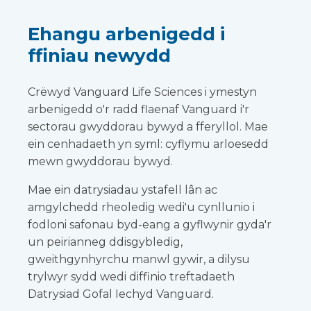
Ehangu arbenigedd i
ffiniau newydd
Crëwyd Vanguard Life Sciences i ymestyn
arbenigedd o'r radd flaenaf Vanguard i'r
sectorau gwyddorau bywyd a fferyllol. Mae
ein cenhadaeth yn syml: cyflymu arloesedd
mewn gwyddorau bywyd.
Mae ein datrysiadau ystafell lân ac
amgylchedd rheoledig wedi'u cynllunio i
fodloni safonau byd-eang a gyflwynir gyda'r
un peirianneg ddisgybledig,
gweithgynhyrchu manwl gywir, a dilysu
trylwyr sydd wedi diffinio treftadaeth
Datrysiad Gofal Iechyd Vanguard.