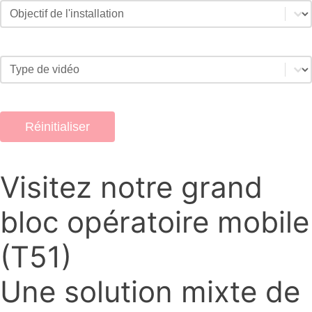
Filtre de finalité de l'installation vidéo
Sélectionnez le contenu
Filtre de types de vidéos
Sélectionnez le contenu
Réinitialiser
Visitez notre grand
bloc opératoire mobile
(T51)
Une solution mixte de