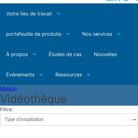
Votre lieu de travail
portefeuille de produits
Nos services
À propos
Études de cas
Nouvelles
Événements
Ressources
Maison
Vidéothèque
Filtre:
Filtre de type installation vidéo
Sélectionnez le contenu