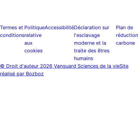
Termes et
Politique
Accessibilité
Déclaration sur
Plan de
conditions
relative
l'esclavage
réduction
aux
moderne et la
carbone
cookies
traite des êtres
humains
© Droit d'auteur
2026 Vanguard Sciences de la vie
Site
réalisé par Bozboz