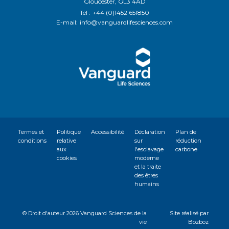
Gloucester, GL3 4AD
Tél :
+44 (0)1452 651850
E-mail:
info@vanguardlifesciences.com
Termes et
Politique
Accessibilité
Déclaration
Plan de
conditions
relative
sur
réduction
aux
l'esclavage
carbone
cookies
moderne
et la traite
des êtres
humains
© Droit d'auteur
2026 Vanguard Sciences de la
Site réalisé par
vie
Bozboz