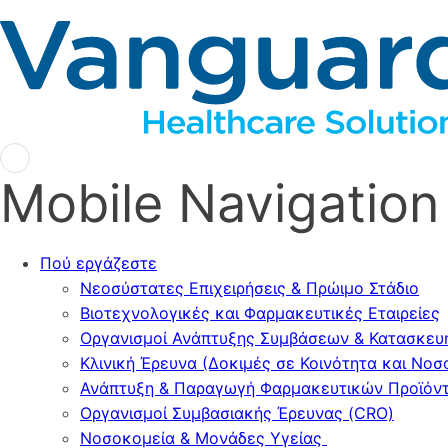
Mobile Navigation
Πού εργάζεστε
Νεοσύστατες Επιχειρήσεις & Πρώιμο Στάδιο
Βιοτεχνολογικές και Φαρμακευτικές Εταιρείες
Οργανισμοί Ανάπτυξης Συμβάσεων & Κατασκευ
Κλινική Έρευνα (Δοκιμές σε Κοινότητα και Νοσ
Ανάπτυξη & Παραγωγή Φαρμακευτικών Προϊό
Οργανισμοί Συμβασιακής Έρευνας (CRO)
Νοσοκομεία & Μονάδες Υγείας