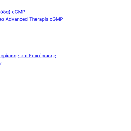
νάδα) cGMP
για Advanced Therapis cGMP
ηρίωσης και Επικύρωσης
ν