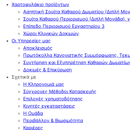
Χαρτοφυλάκιο προϊόντων
Ασηπτική Σουίτα Καθαρού Δωματίου (Διπλή Μο
Σουίτα Καθαρού Περιορισμού (Διπλή Μονάδα), 
Επίπεδο Περιορισμού Εργαστηρίου 3
Χώροι Κλινικών Δοκιμών
Οι Υπηρεσίες μας
Αποκλεισμός
Πρωτόκολλα Κανονιστικής Συμμόρφωσης, Τεκμ
Συντήρηση και Εξυπηρέτηση Καθαρών Δωματίω
Δοκιμές & Επικύρωση
Σχετικά με
Η Κληρονομιά μας
Σύγχρονες Μέθοδοι Κατασκευής
Επιλογές χρηματοδότησης
Κινητές εγκαταστάσεις
Η Ομάδα
Περιβάλλον & Βιωσιμότητα
Καριέρες