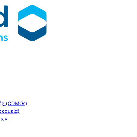
ής (CDMOs)
οκομεία)
ντων