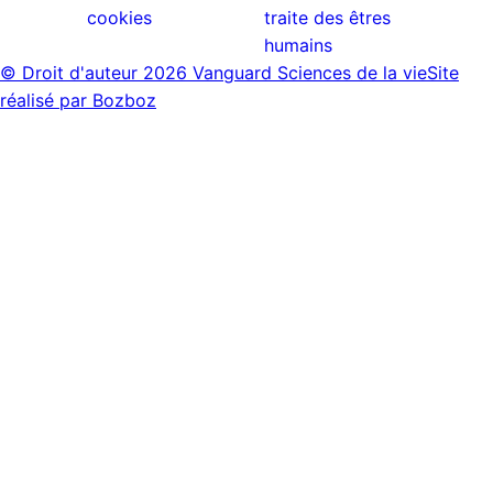
cookies
traite des êtres
humains
© Droit d'auteur
2026 Vanguard Sciences de la vie
Site
réalisé par Bozboz