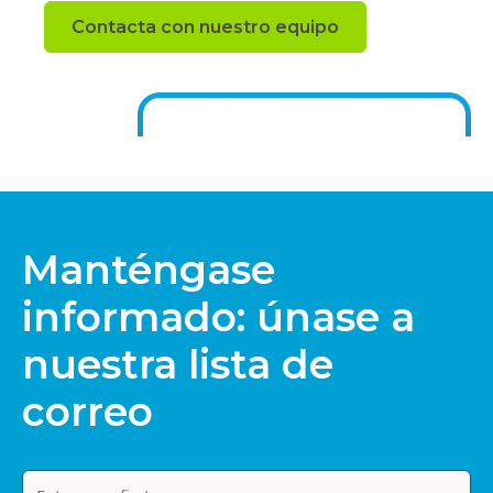
Contacta con nuestro equipo
Manténgase
informado: únase a
nuestra lista de
correo