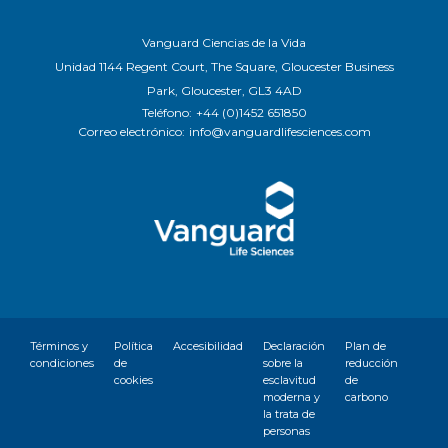
Vanguard Ciencias de la Vida
Unidad 1144 Regent Court, The Square, Gloucester Business
Park, Gloucester, GL3 4AD
Teléfono:
+44 (0)1452 651850
Correo electrónico:
info@vanguardlifesciences.com
Términos y
Política
Accesibilidad
Declaración
Plan de
condiciones
de
sobre la
reducción
cookies
esclavitud
de
moderna y
carbono
la trata de
personas