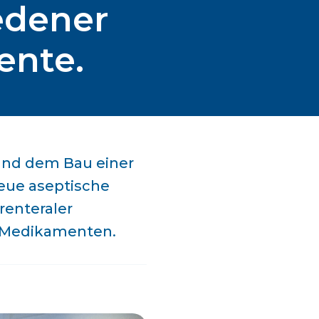
edener
ente.
und dem Bau einer
eue aseptische
renteraler
n Medikamenten.