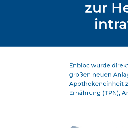
zur H
intr
Enbloc wurde direk
großen neuen Anlag
Apothekeneinheit z
Ernährung (TPN), A