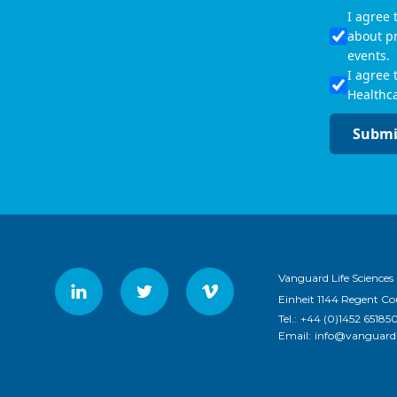
I agree
about p
events.
I agree 
Healthca
Submi
Vanguard Life Sciences
Einheit 1144 Regent Co
Tel.:
+44 (0)1452 65185
Email:
info@vanguardl