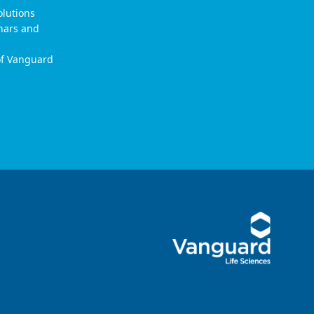
olutions
nars and
 of Vanguard