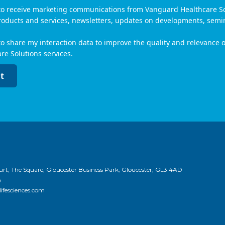
 to receive marketing communications from Vanguard Healthcare S
roducts and services, newsletters, updates on developments, semi
to share my interaction data to improve the quality and relevance
re Solutions services.
t
urt, The Square, Gloucester Business Park, Gloucester, GL3 4AD
0
ifesciences.com