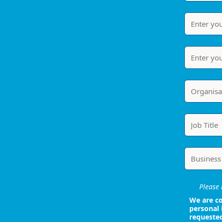
Please i
We are co
personal 
requeste