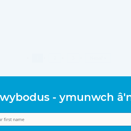
1
2
3
Nesaf »
wybodus - ymunwch â'n 