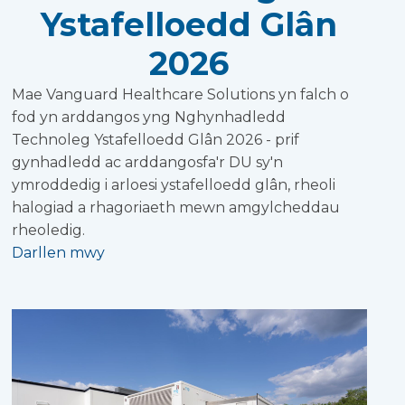
Ystafelloedd Glân
2026
Mae Vanguard Healthcare Solutions yn falch o
fod yn arddangos yng Nghynhadledd
Technoleg Ystafelloedd Glân 2026 - prif
gynhadledd ac arddangosfa'r DU sy'n
ymroddedig i arloesi ystafelloedd glân, rheoli
halogiad a rhagoriaeth mewn amgylcheddau
rheoledig.
Darllen mwy