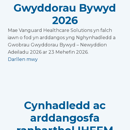
Gwyddorau Bywyd
2026
Mae Vanguard Healthcare Solutions yn falch
iawn o fod yn arddangos yng Nghynhadledd a
Gwobrau Gwyddorau Bywyd – Newyddion
Adeiladu 2026 ar 23 Mehefin 2026.
Darllen mwy
Cynhadledd ac
arddangosfa