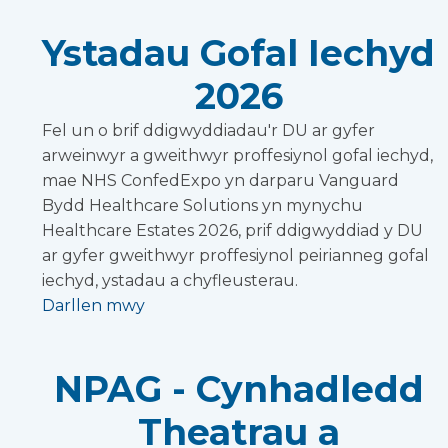
Ystadau Gofal Iechyd
2026
Fel un o brif ddigwyddiadau'r DU ar gyfer
arweinwyr a gweithwyr proffesiynol gofal iechyd,
mae NHS ConfedExpo yn darparu Vanguard
Bydd Healthcare Solutions yn mynychu
Healthcare Estates 2026, prif ddigwyddiad y DU
ar gyfer gweithwyr proffesiynol peirianneg gofal
iechyd, ystadau a chyfleusterau.
Darllen mwy
NPAG - Cynhadledd
Theatrau a