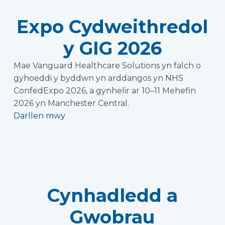
Expo Cydweithredol
y GIG 2026
Mae Vanguard Healthcare Solutions yn falch o
gyhoeddi y byddwn yn arddangos yn NHS
ConfedExpo 2026, a gynhelir ar 10–11 Mehefin
2026 yn Manchester Central.
Darllen mwy
Cynhadledd a
Gwobrau