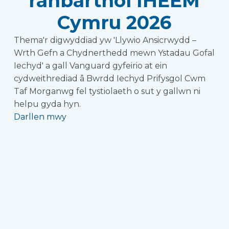
ranbarthol IHEEM
Cymru 2026
Thema'r digwyddiad yw 'Llywio Ansicrwydd –
Wrth Gefn a Chydnerthedd mewn Ystadau Gofal
Iechyd' a gall Vanguard gyfeirio at ein
cydweithrediad â Bwrdd Iechyd Prifysgol Cwm
Taf Morganwg fel tystiolaeth o sut y gallwn ni
helpu gyda hyn.
Darllen mwy