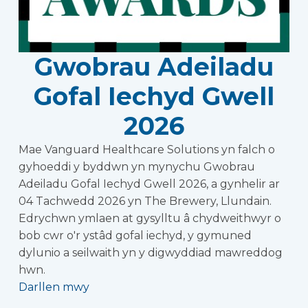
Gwobrau Adeiladu
Gofal Iechyd Gwell
2026
Mae Vanguard Healthcare Solutions yn falch o
gyhoeddi y byddwn yn mynychu Gwobrau
Adeiladu Gofal Iechyd Gwell 2026, a gynhelir ar
04 Tachwedd 2026 yn The Brewery, Llundain.
Edrychwn ymlaen at gysylltu â chydweithwyr o
bob cwr o'r ystâd gofal iechyd, y gymuned
dylunio a seilwaith yn y digwyddiad mawreddog
hwn.
Darllen mwy