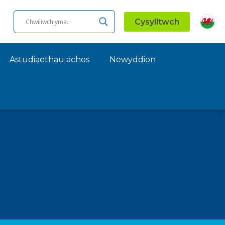
Cysylltwch
Astudiaethau achos
Newyddion