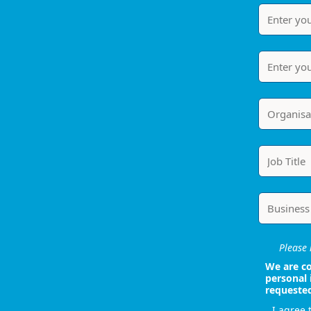
Please i
We are co
personal 
requeste
I agree