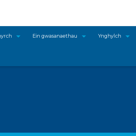
nyrch
Ein gwasanaethau
Ynghylch