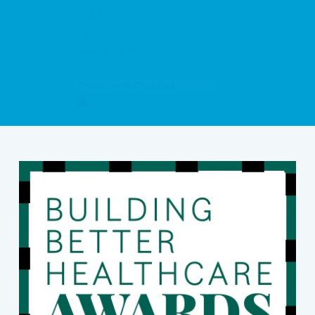
Hidlo
Dyddiad
Newyddion
Dyddiad