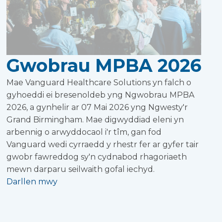
Gwobrau MPBA 2026
Mae Vanguard Healthcare Solutions yn falch o
gyhoeddi ei bresenoldeb yng Ngwobrau MPBA
2026, a gynhelir ar 07 Mai 2026 yng Ngwesty'r
Grand Birmingham. Mae digwyddiad eleni yn
arbennig o arwyddocaol i'r tîm, gan fod
Vanguard wedi cyrraedd y rhestr fer ar gyfer tair
gwobr fawreddog sy'n cydnabod rhagoriaeth
mewn darparu seilwaith gofal iechyd.
Darllen mwy