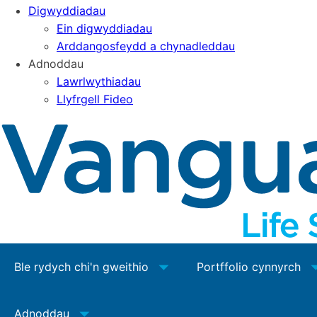
Digwyddiadau
Ein digwyddiadau
Arddangosfeydd a chynadleddau
Adnoddau
Lawrlwythiadau
Llyfrgell Fideo
Ble rydych chi'n gweithio
Portffolio cynnyrch
Adnoddau