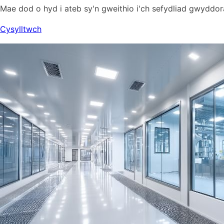
Mae dod o hyd i ateb sy'n gweithio i'ch sefydliad gwydd
Cysylltwch