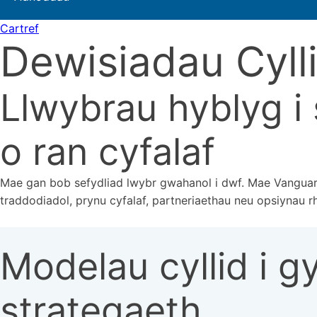
Cartref
Dewisiadau Cyll
Llwybrau hyblyg i 
o ran cyfalaf
Mae gan bob sefydliad lwybr gwahanol i dwf. Mae Vanguard 
traddodiadol, prynu cyfalaf, partneriaethau neu opsiynau r
Modelau cyllid i g
strategaeth