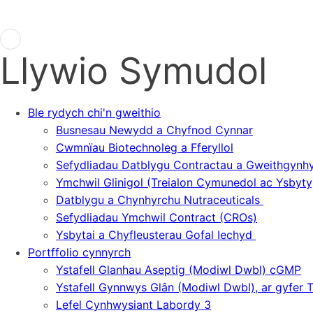
Llywio Symudol
Ble rydych chi'n gweithio
Busnesau Newydd a Chyfnod Cynnar
Cwmnïau Biotechnoleg a Fferyllol
Sefydliadau Datblygu Contractau a Gweithgyn
Ymchwil Glinigol (Treialon Cymunedol ac Ysbyty
Datblygu a Chynhyrchu Nutraceuticals
Sefydliadau Ymchwil Contract (CROs)
Ysbytai a Chyfleusterau Gofal Iechyd
Portffolio cynnyrch
Ystafell Glanhau Aseptig (Modiwl Dwbl) cGMP
Ystafell Gynnwys Glân (Modiwl Dwbl), ar gyfer
Lefel Cynhwysiant Labordy 3