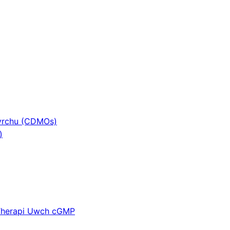
hyrchu (CDMOs)
)
 Therapi Uwch cGMP