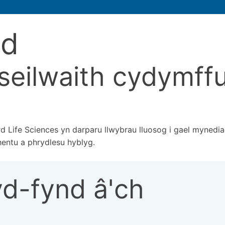
id
seilwaith cydymffur
Life Sciences yn darparu llwybrau lluosog i gael mynediad
hentu a phrydlesu hyblyg.
yd-fynd â'ch