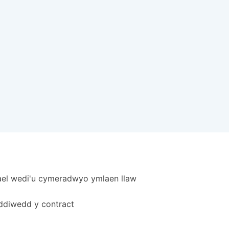
ffael wedi'u cymeradwyo ymlaen llaw
 ddiwedd y contract