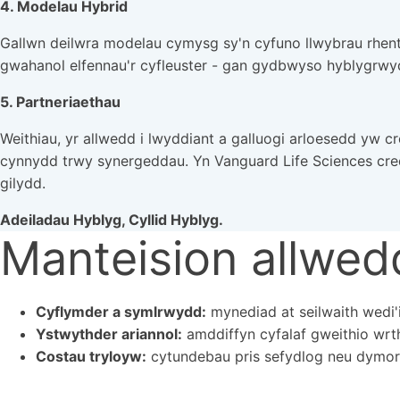
4. Modelau Hybrid
Gallwn deilwra modelau cymysg sy'n cyfuno llwybrau rhent
gwahanol elfennau'r cyfleuster - gan gydbwyso hyblygrwy
5. Partneriaethau
Weithiau, yr allwedd i lwyddiant a galluogi arloesedd yw c
cynnydd trwy synergeddau. Yn Vanguard Life Sciences cre
gilydd.
Adeiladau Hyblyg, Cyllid Hyblyg.
Manteision allwed
Cyflymder a symlrwydd:
mynediad at seilwaith wedi'
Ystwythder ariannol:
amddiffyn cyfalaf gweithio wrt
Costau tryloyw:
cytundebau pris sefydlog neu dymor