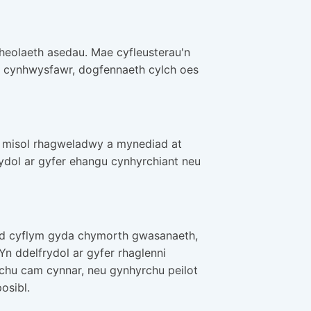
rheolaeth asedau. Mae cyfleusterau'n
 cynhwysfawr, dogfennaeth cylch oes
u misol rhagweladwy a mynediad at
rydol ar gyfer ehangu cynhyrchiant neu
dd cyflym gyda chymorth gwasanaeth,
n ddelfrydol ar gyfer rhaglenni
rchu cam cynnar, neu gynhyrchu peilot
osibl.