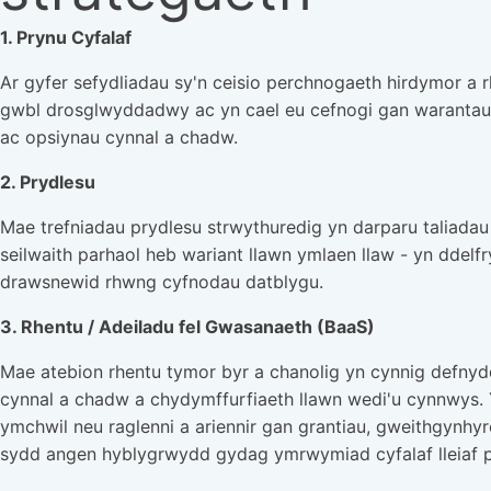
1. Prynu Cyfalaf
Ar gyfer sefydliadau sy'n ceisio perchnogaeth hirdymor a 
gwbl drosglwyddadwy ac yn cael eu cefnogi gan warantau
ac opsiynau cynnal a chadw.
2. Prydlesu
Mae trefniadau prydlesu strwythuredig yn darparu taliada
seilwaith parhaol heb wariant llawn ymlaen llaw - yn ddelf
drawsnewid rhwng cyfnodau datblygu.
3. Rhentu / Adeiladu fel Gwasanaeth (BaaS)
Mae atebion rhentu tymor byr a chanolig yn cynnig defny
cynnal a chadw a chydymffurfiaeth llawn wedi'u cynnwys. Y
ymchwil neu raglenni a ariennir gan grantiau, gweithgynhy
sydd angen hyblygrwydd gydag ymrwymiad cyfalaf lleiaf p