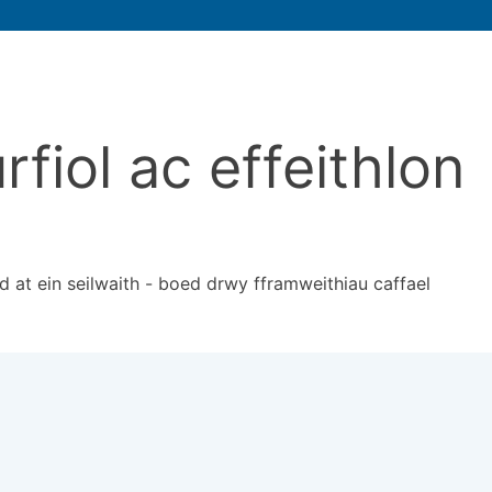
fiol ac effeithlon
 at ein seilwaith - boed drwy fframweithiau caffael