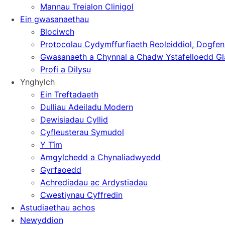
Mannau Treialon Clinigol
Ein gwasanaethau
Blociwch
Protocolau Cydymffurfiaeth Reoleiddiol, Dogfen
Gwasanaeth a Chynnal a Chadw Ystafelloedd Gl
Profi a Dilysu
Ynghylch
Ein Treftadaeth
Dulliau Adeiladu Modern
Dewisiadau Cyllid
Cyfleusterau Symudol
Y Tîm
Amgylchedd a Chynaliadwyedd
Gyrfaoedd
Achrediadau ac Ardystiadau
Cwestiynau Cyffredin
Astudiaethau achos
Newyddion