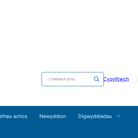
Cysylltwch
ethau achos
Newyddion
Digwyddiadau