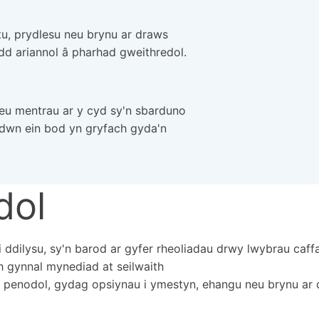
u, prydlesu neu brynu ar draws
dd ariannol â pharhad gweithredol.
reu mentrau ar y cyd sy'n sbarduno
dwn ein bod yn gryfach gyda'n
dol
i ddilysu, sy'n barod ar gyfer rheoliadau drwy lwybrau ca
h gynnal mynediad at seilwaith
 penodol, gydag opsiynau i ymestyn, ehangu neu brynu ar