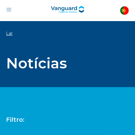
Lar
Notícias
Filtro
de data
de
Filtro:
notícias
Data