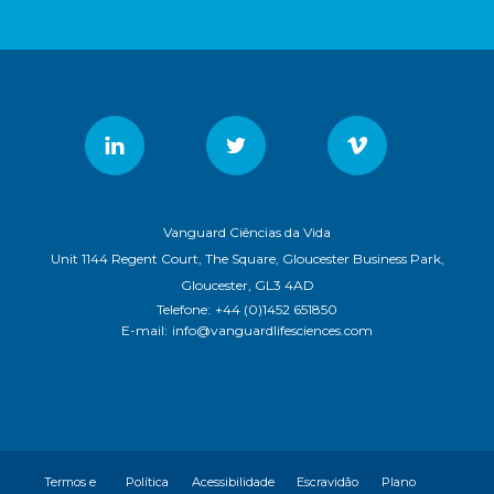
Vanguard Ciências da Vida
Unit 1144 Regent Court, The Square, Gloucester Business Park,
Gloucester, GL3 4AD
Telefone:
+44 (0)1452 651850
E-mail:
info@vanguardlifesciences.com
Termos e
Política
Acessibilidade
Escravidão
Plano