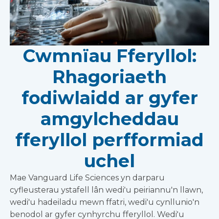
Cwmnïau Fferyllol:
Rhagoriaeth
fodiwlaidd ar gyfer
amgylcheddau
fferyllol perfformiad
uchel
Mae Vanguard Life Sciences yn darparu
cyfleusterau ystafell lân wedi'u peiriannu'n llawn,
wedi'u hadeiladu mewn ffatri, wedi'u cynllunio'n
benodol ar gyfer cynhyrchu fferyllol. Wedi'u