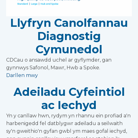
Llyfryn Canolfannau
Diagnostig
Cymunedol
CDCau o ansawdd uchel ar gyflymder, gan
gynnwys Safonol, Mawr, Hwb a Spoke.
Darllen mwy
Adeiladu Cyfeintiol
ac Iechyd
Yn y canllaw hwn, rydym yn rhannu ein profiad a'n
harbenigedd fel datblygwr adeiladu a seilwaith
sy'n gweithio'n gyfan gwbl ym maes gofal iechyd,