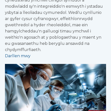
cyfleusterau ymchwil clinigol symudol a
modiwlaidd sy'n integreiddio'n esmwyth i ystadau
ysbytai a lleoliadau cymunedol. Wedi'u cynllunio
ar gyfer cysur cyfranogwyr, effeithlonrwydd
gweithredol a hyder rheoleiddiol, mae ein
hamgylcheddau'n galluogi timau ymchwil i
weithio'n agosach at y poblogaethau y maent yn
eu gwasanaethu heb beryglu ansawdd na
chydymffurfiaeth.
Darllen mwy