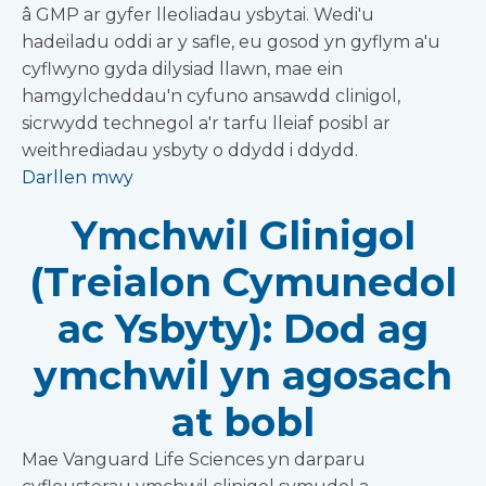
â GMP ar gyfer lleoliadau ysbytai. Wedi'u
hadeiladu oddi ar y safle, eu gosod yn gyflym a'u
cyflwyno gyda dilysiad llawn, mae ein
hamgylcheddau'n cyfuno ansawdd clinigol,
sicrwydd technegol a'r tarfu lleiaf posibl ar
weithrediadau ysbyty o ddydd i ddydd.
Darllen mwy
Ymchwil Glinigol
(Treialon Cymunedol
ac Ysbyty): Dod ag
ymchwil yn agosach
at bobl
Mae Vanguard Life Sciences yn darparu