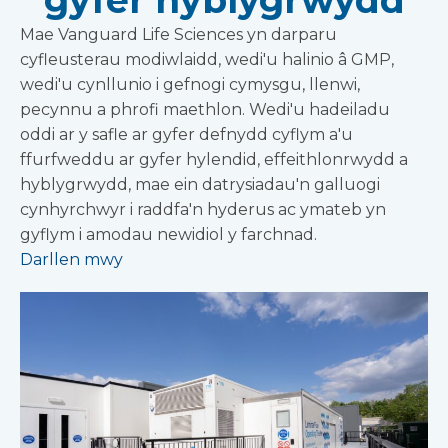
gyfer hyblygrwydd
Mae Vanguard Life Sciences yn darparu
cyfleusterau modiwlaidd, wedi'u halinio â GMP,
wedi'u cynllunio i gefnogi cymysgu, llenwi,
pecynnu a phrofi maethlon. Wedi'u hadeiladu
oddi ar y safle ar gyfer defnydd cyflym a'u
ffurfweddu ar gyfer hylendid, effeithlonrwydd a
hyblygrwydd, mae ein datrysiadau'n galluogi
cynhyrchwyr i raddfa'n hyderus ac ymateb yn
gyflym i amodau newidiol y farchnad.
Darllen mwy