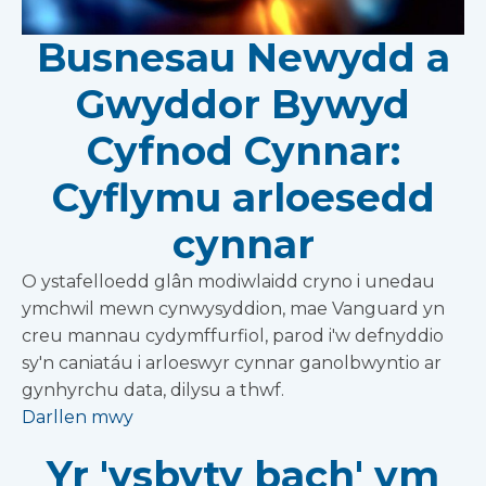
Busnesau Newydd a
Gwyddor Bywyd
Cyfnod Cynnar:
Cyflymu arloesedd
cynnar
O ystafelloedd glân modiwlaidd cryno i unedau
ymchwil mewn cynwysyddion, mae Vanguard yn
creu mannau cydymffurfiol, parod i'w defnyddio
sy'n caniatáu i arloeswyr cynnar ganolbwyntio ar
gynhyrchu data, dilysu a thwf.
Darllen mwy
Yr 'ysbyty bach' ym