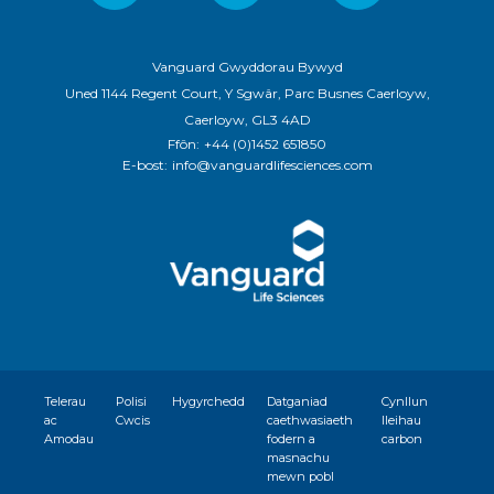
Vanguard Gwyddorau Bywyd
Uned 1144 Regent Court, Y Sgwâr, Parc Busnes Caerloyw,
Caerloyw, GL3 4AD
Ffôn:
+44 (0)1452 651850
E-bost:
info@vanguardlifesciences.com
Telerau
Polisi
Hygyrchedd
Datganiad
Cynllun
ac
Cwcis
caethwasiaeth
lleihau
Amodau
fodern a
carbon
masnachu
mewn pobl