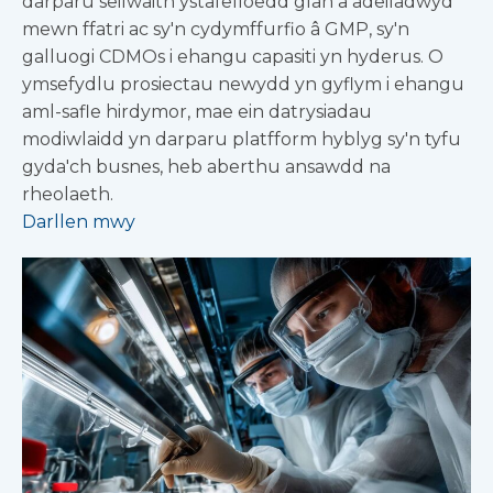
darparu seilwaith ystafelloedd glân a adeiladwyd
mewn ffatri ac sy'n cydymffurfio â GMP, sy'n
galluogi CDMOs i ehangu capasiti yn hyderus. O
ymsefydlu prosiectau newydd yn gyflym i ehangu
aml-safle hirdymor, mae ein datrysiadau
modiwlaidd yn darparu platfform hyblyg sy'n tyfu
gyda'ch busnes, heb aberthu ansawdd na
rheolaeth.
Darllen mwy