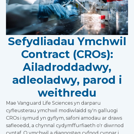
Sefydliadau Ymchwil
Contract (CROs):
Ailadroddadwy,
adleoladwy, parod i
weithredu
Mae Vanguard Life Sciences yn darparu
cyfleusterau ymchwil modiwlaidd sy'n galluogi
CROs i symud yn gyflym, safoni amodau ar draws
safleoedd, a chynnal cydymffurfiaeth o'r diwrnod
cyntaf. O ymchwil a diagnosteg cyfnod cynnar i