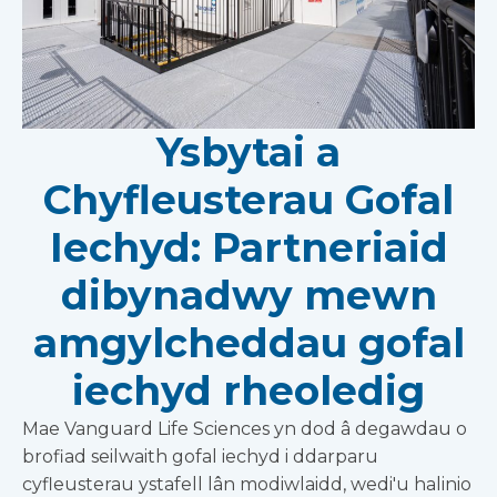
Ysbytai a
Chyfleusterau Gofal
Iechyd: Partneriaid
dibynadwy mewn
amgylcheddau gofal
iechyd rheoledig
Mae Vanguard Life Sciences yn dod â degawdau o
brofiad seilwaith gofal iechyd i ddarparu
cyfleusterau ystafell lân modiwlaidd, wedi'u halinio