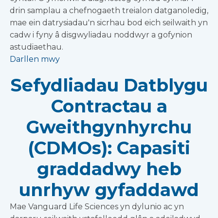
drin samplau a chefnogaeth treialon datganoledig,
mae ein datrysiadau'n sicrhau bod eich seilwaith yn
cadw i fyny â disgwyliadau noddwyr a gofynion
astudiaethau.
Darllen mwy
Sefydliadau Datblygu
Contractau a
Gweithgynhyrchu
(CDMOs): Capasiti
graddadwy heb
unrhyw gyfaddawd
Mae Vanguard Life Sciences yn dylunio ac yn