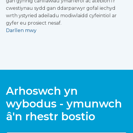
gan gynnig canllawiau ymarferol ac atebion i'r
cwestiynau sydd gan ddarparwyr gofal iechyd
wrth ystyried adeiladu modiwlaidd cyfeintiol ar
gyfer eu prosiect nesaf.
Darllen mwy
Arhoswch yn
wybodus - ymunwch
â'n rhestr bostio