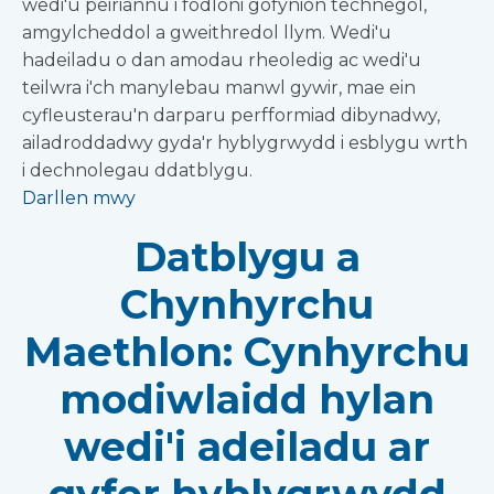
wedi'u peiriannu i fodloni gofynion technegol,
amgylcheddol a gweithredol llym. Wedi'u
hadeiladu o dan amodau rheoledig ac wedi'u
teilwra i'ch manylebau manwl gywir, mae ein
cyfleusterau'n darparu perfformiad dibynadwy,
ailadroddadwy gyda'r hyblygrwydd i esblygu wrth
i dechnolegau ddatblygu.
Darllen mwy
Datblygu a
Chynhyrchu
Maethlon: Cynhyrchu
modiwlaidd hylan
wedi'i adeiladu ar