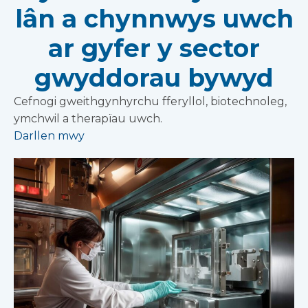
lân a chynnwys uwch
ar gyfer y sector
gwyddorau bywyd
Cefnogi gweithgynhyrchu fferyllol, biotechnoleg,
ymchwil a therapïau uwch.
Darllen mwy