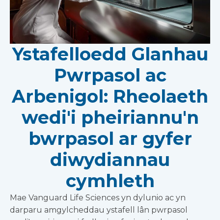
Ystafelloedd Glanhau
Pwrpasol ac
Arbenigol: Rheolaeth
wedi'i pheiriannu'n
bwrpasol ar gyfer
diwydiannau
cymhleth
Mae Vanguard Life Sciences yn dylunio ac yn
darparu amgylcheddau ystafell lân pwrpasol