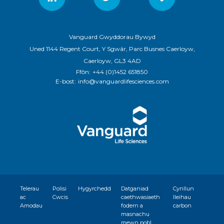
Vanguard Gwyddorau Bywyd
Uned 1144 Regent Court, Y Sgwâr, Parc Busnes Caerloyw,
Caerloyw, GL3 4AD
Ffôn:
+44 (0)1452 651850
E-bost:
info@vanguardlifesciences.com
Telerau
Polisi
Hygyrchedd
Datganiad
Cynllun
ac
Cwcis
caethwasiaeth
lleihau
Amodau
fodern a
carbon
masnachu
mewn pobl