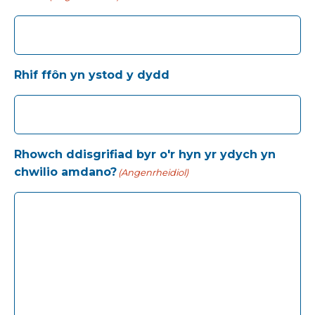
Rhif ffôn yn ystod y dydd
Rhowch ddisgrifiad byr o'r hyn yr ydych yn
chwilio amdano?
(Angenrheidiol)