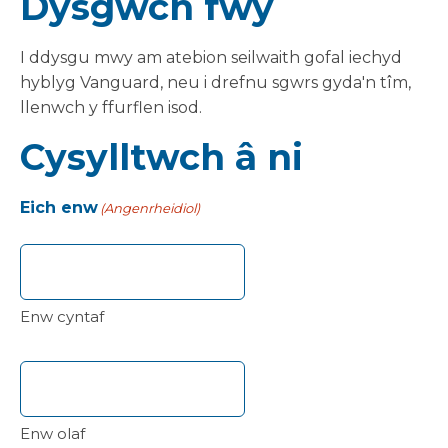
Dysgwch fwy
I ddysgu mwy am atebion seilwaith gofal iechyd
hyblyg Vanguard, neu i drefnu sgwrs gyda'n tîm,
llenwch y ffurflen isod.
Cysylltwch â ni
Eich enw
(Angenrheidiol)
Enw cyntaf
Enw olaf