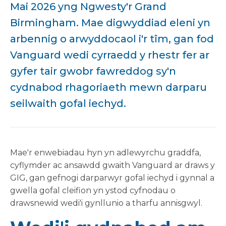
Mai 2026 yng Ngwesty'r Grand
Birmingham. Mae digwyddiad eleni yn
arbennig o arwyddocaol i'r tîm, gan fod
Vanguard wedi cyrraedd y rhestr fer ar
gyfer tair gwobr fawreddog sy'n
cydnabod rhagoriaeth mewn darparu
seilwaith gofal iechyd.
Mae'r enwebiadau hyn yn adlewyrchu graddfa,
cyflymder ac ansawdd gwaith Vanguard ar draws y
GIG, gan gefnogi darparwyr gofal iechyd i gynnal a
gwella gofal cleifion yn ystod cyfnodau o
drawsnewid wedi'i gynllunio a tharfu annisgwyl.