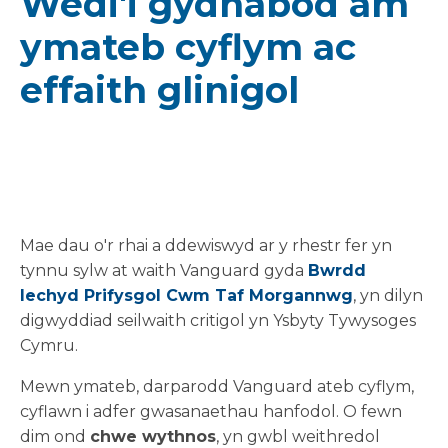
Wedi'i gydnabod am
ymateb cyflym ac
effaith glinigol
Mae dau o'r rhai a ddewiswyd ar y rhestr fer yn
tynnu sylw at waith Vanguard gyda
Bwrdd
Iechyd Prifysgol Cwm Taf Morgannwg
, yn dilyn
digwyddiad seilwaith critigol yn Ysbyty Tywysoges
Cymru.
Mewn ymateb, darparodd Vanguard ateb cyflym,
cyflawn i adfer gwasanaethau hanfodol. O fewn
dim ond
chwe wythnos
, yn gwbl weithredol