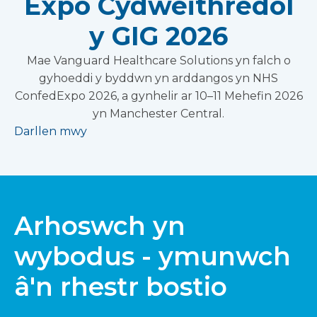
Expo Cydweithredol
y GIG 2026
Mae Vanguard Healthcare Solutions yn falch o
gyhoeddi y byddwn yn arddangos yn NHS
ConfedExpo 2026, a gynhelir ar 10–11 Mehefin 2026
yn Manchester Central.
Darllen mwy
Arhoswch yn
wybodus - ymunwch
â'n rhestr bostio