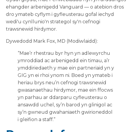
ehangder arbenigedd Vanguard — o atebion dros
dro ymateb cyflym i gyfleusterau gofal iechyd
wedi'u cynllunio'n strategol sy'n cefnogi
trawsnewid hirdymor.
Dywedodd Mark Fox, MD (Modiwlaidd):
“Mae’r rhestrau byr hyn yn adlewyrchu
ymroddiad ac arbenigedd ein timau, a’r
ymddiriedaeth y mae ein partneriaid yn y
GIG yn ei rhoi ynom ni. Boed yn ymateb i
heriau brys neu’n cefnogi trawsnewid
gwasanaethau hirdymor, mae ein ffocws
yn parhau ar ddarparu cyfleusterau o
ansawdd uchel, sy’n barod yn glinigol ac
sy’n gwneud gwahaniaeth gwirioneddol
i gleifion a staff.”