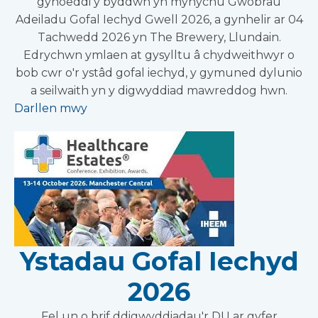
gyhoeddi y byddwn yn mynychu Gwobrau
Adeiladu Gofal Iechyd Gwell 2026, a gynhelir ar 04
Tachwedd 2026 yn The Brewery, Llundain.
Edrychwn ymlaen at gysylltu â chydweithwyr o
bob cwr o'r ystâd gofal iechyd, y gymuned dylunio
a seilwaith yn y digwyddiad mawreddog hwn.
Darllen mwy
Ystadau Gofal Iechyd
2026
Fel un o brif ddigwyddiadau'r DU ar gyfer