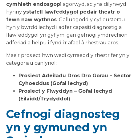
cymhleth endosgopi
agorwyd, ac yna dilynwyd
hynny
ystafell lawfeddygol pedair theatr o
fewn naw wythnos
. Galluogodd y cyfleusterau
hyn y bwrdd iechyd i adfer capasiti diagnostig a
llawfeddygol yn gyflym, gan gefnogi ymdrechion
adferiad a helpu i fynd i'r afael â rhestrau aros.
Mae'r prosiect hwn wedi cyrraedd y rhestr fer yn y
categorïau canlynol:
Prosiect Adeiladu Dros Dro Gorau – Sector
Cyhoeddus (Gofal Iechyd)
Prosiect y Flwyddyn – Gofal Iechyd
(Eilaidd/Trydyddol)
Cefnogi diagnosteg
yn y gymuned yn