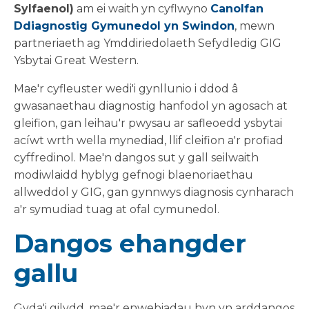
Sylfaenol)
am ei waith yn cyflwyno
Canolfan
Ddiagnostig Gymunedol yn Swindon
, mewn
partneriaeth ag Ymddiriedolaeth Sefydledig GIG
Ysbytai Great Western.
Mae'r cyfleuster wedi'i gynllunio i ddod â
gwasanaethau diagnostig hanfodol yn agosach at
gleifion, gan leihau'r pwysau ar safleoedd ysbytai
acíwt wrth wella mynediad, llif cleifion a'r profiad
cyffredinol. Mae'n dangos sut y gall seilwaith
modiwlaidd hyblyg gefnogi blaenoriaethau
allweddol y GIG, gan gynnwys diagnosis cynharach
a'r symudiad tuag at ofal cymunedol.
Dangos ehangder
gallu
Gyda'i gilydd, mae'r enwebiadau hyn yn arddangos