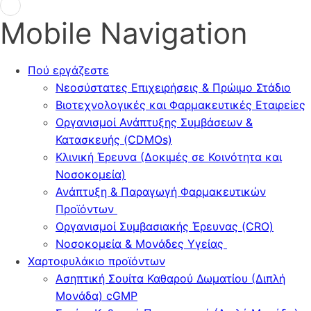
Mobile Navigation
Πού εργάζεστε
Νεοσύστατες Επιχειρήσεις & Πρώιμο Στάδιο
Βιοτεχνολογικές και Φαρμακευτικές Εταιρείες
Οργανισμοί Ανάπτυξης Συμβάσεων &
Κατασκευής (CDMOs)
Κλινική Έρευνα (Δοκιμές σε Κοινότητα και
Νοσοκομεία)
Ανάπτυξη & Παραγωγή Φαρμακευτικών
Προϊόντων
Οργανισμοί Συμβασιακής Έρευνας (CRO)
Νοσοκομεία & Μονάδες Υγείας
Χαρτοφυλάκιο προϊόντων
Ασηπτική Σουίτα Καθαρού Δωματίου (Διπλή
Μονάδα) cGMP