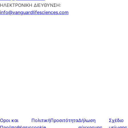
ΗΛΕΚΤΡΟΝΙΚΗ ΔΙΕΥΘΥΝΣΗ:
info@vanguardlifesciences.com
Οροι και
Πολιτική
Προσιτότητα
Δήλωση
Σχέδιο
Προϋποθέσεις
cookie
σύγχρονης
μείωσης