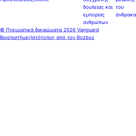
δουλείας και
του
εμπορίας
άνθρακα
ανθρώπων
© Πνευματικά δικαιώματα
2026 Vanguard
Βιοεπιστήμες
Ιστότοπος από τον Bozboz