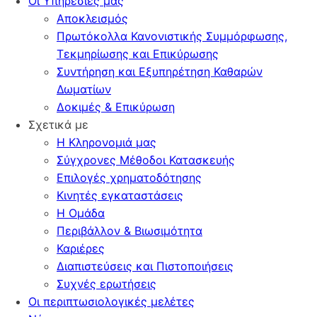
Οι Υπηρεσίες μας
Αποκλεισμός
Πρωτόκολλα Κανονιστικής Συμμόρφωσης,
Τεκμηρίωσης και Επικύρωσης
Συντήρηση και Εξυπηρέτηση Καθαρών
Δωματίων
Δοκιμές & Επικύρωση
Σχετικά με
Η Κληρονομιά μας
Σύγχρονες Μέθοδοι Κατασκευής
Επιλογές χρηματοδότησης
Κινητές εγκαταστάσεις
Η Ομάδα
Περιβάλλον & Βιωσιμότητα
Καριέρες
Διαπιστεύσεις και Πιστοποιήσεις
Συχνές ερωτήσεις
Οι περιπτωσιολογικές μελέτες