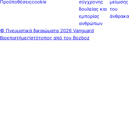
Προϋποθέσεις
cookie
σύγχρονης
μείωσης
δουλείας και
του
εμπορίας
άνθρακα
ανθρώπων
© Πνευματικά δικαιώματα
2026 Vanguard
Βιοεπιστήμες
Ιστότοπος από τον Bozboz