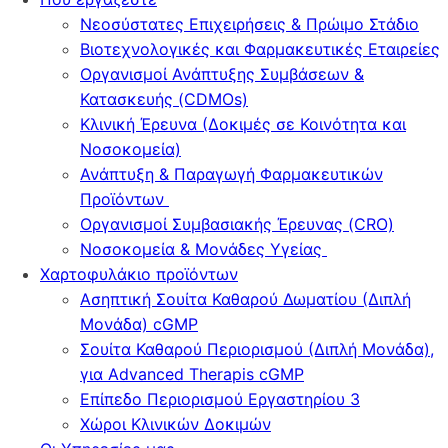
Νεοσύστατες Επιχειρήσεις & Πρώιμο Στάδιο
Βιοτεχνολογικές και Φαρμακευτικές Εταιρείες
Οργανισμοί Ανάπτυξης Συμβάσεων &
Κατασκευής (CDMOs)
Κλινική Έρευνα (Δοκιμές σε Κοινότητα και
Νοσοκομεία)
Ανάπτυξη & Παραγωγή Φαρμακευτικών
Προϊόντων
Οργανισμοί Συμβασιακής Έρευνας (CRO)
Νοσοκομεία & Μονάδες Υγείας
Χαρτοφυλάκιο προϊόντων
Ασηπτική Σουίτα Καθαρού Δωματίου (Διπλή
Μονάδα) cGMP
Σουίτα Καθαρού Περιορισμού (Διπλή Μονάδα),
για Advanced Therapis cGMP
Επίπεδο Περιορισμού Εργαστηρίου 3
Χώροι Κλινικών Δοκιμών