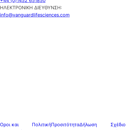
+44 (0)1452 651850
ΗΛΕΚΤΡΟΝΙΚΗ ΔΙΕΥΘΥΝΣΗ:
info@vanguardlifesciences.com
Οροι και
Πολιτική
Προσιτότητα
Δήλωση
Σχέδιο