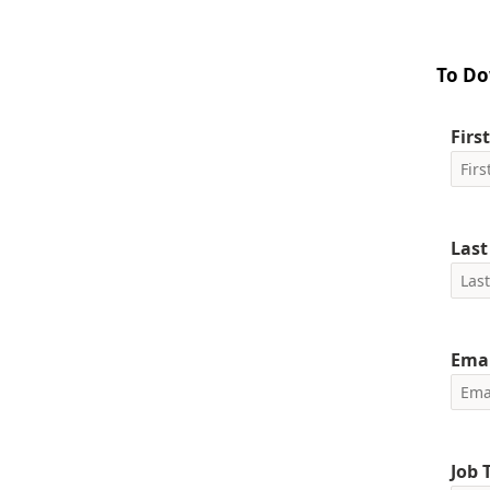
To Do
Firs
Las
Emai
Job T