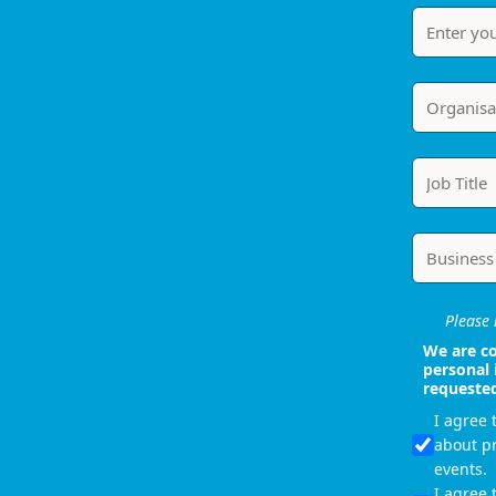
Please i
We are co
personal 
requeste
I agree
about p
events.
I agree 