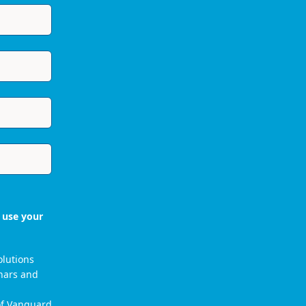
 use your
olutions
nars and
 of Vanguard