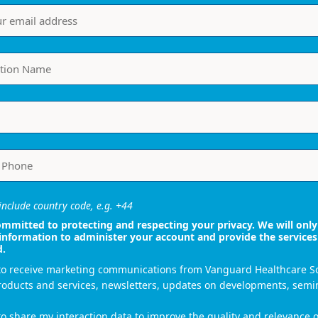
nclude country code, e.g. +44
mmitted to protecting and respecting your privacy. We will only
information to administer your account and provide the services
d.
 to receive marketing communications from Vanguard Healthcare S
roducts and services, newsletters, updates on developments, semi
to share my interaction data to improve the quality and relevance