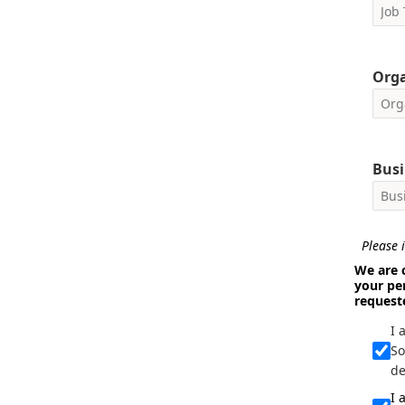
Org
Busi
Please i
We are 
your pe
request
I 
So
de
I 