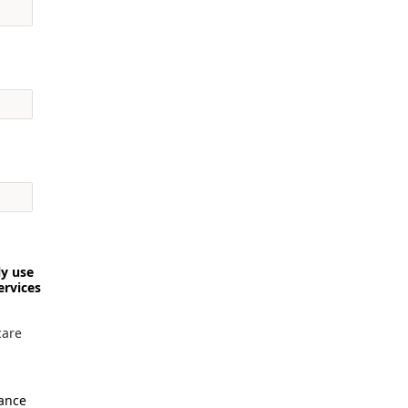
ly use
ervices
care
vance