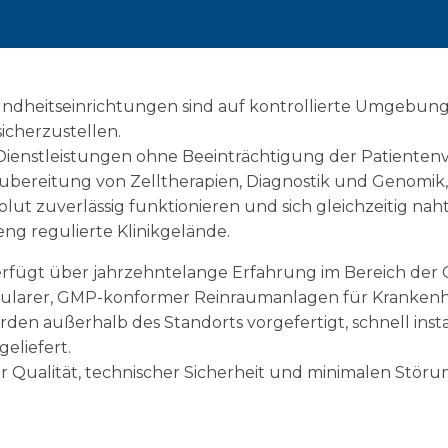
dheitseinrichtungen sind auf kontrollierte Umgebun
icherzustellen.
he Dienstleistungen ohne Beeinträchtigung der Patienten
Zubereitung von Zelltherapien, Diagnostik und Genomik,
t zuverlässig funktionieren und sich gleichzeitig nahtl
reng regulierte Klinikgelände.
erfügt über jahrzehntelange Erfahrung im Bereich der 
odularer, GMP-konformer Reinraumanlagen für Krankenh
 außerhalb des Standorts vorgefertigt, schnell instal
geliefert.
er Qualität, technischer Sicherheit und minimalen Stör