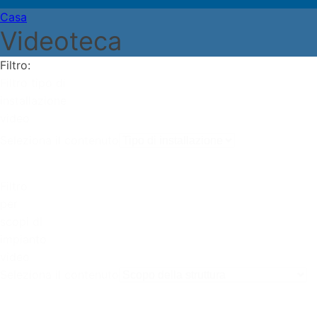
Casa
Videoteca
Filtro:
Filtro tipo di
installazione
video
Seleziona il contenuto
Filtro
per
scopi di
impianto
video
Seleziona il contenuto