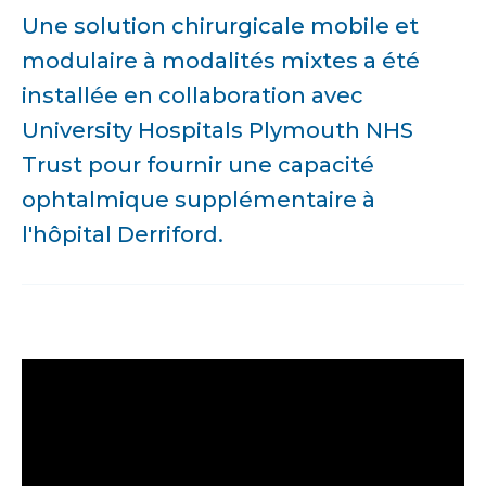
Une solution chirurgicale mobile et
modulaire à modalités mixtes a été
installée en collaboration avec
University Hospitals Plymouth NHS
Trust pour fournir une capacité
ophtalmique supplémentaire à
l'hôpital Derriford.