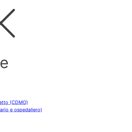
le
ratto (CDMO)
tario e ospedaliero)