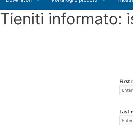
Dove lavori
Portafoglio prodotti
I nostr
Tieniti informato: i
First
Last