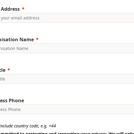
 Address
nisation Name
tle
ess Phone
nclude country code, e.g. +44
mmitted to protecting and respecting your privacy. We will only