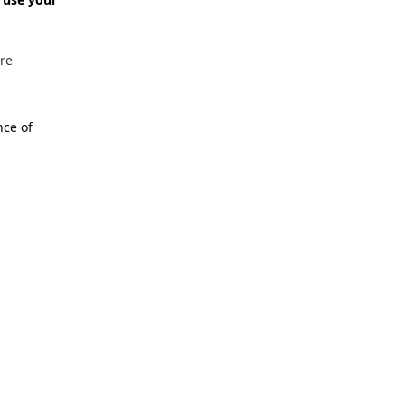
re
nce of