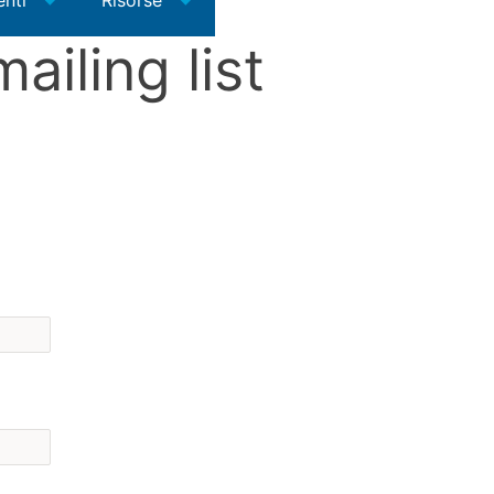
enti
Risorse
mailing list