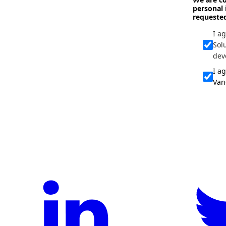
personal 
requeste
I a
Sol
dev
I a
Van