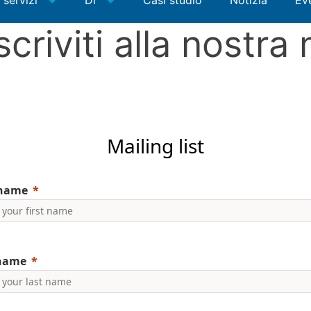
i servizi
Di
Casi studio
Notizia
Ev
scriviti alla nostra 
Mailing list
 name
 name