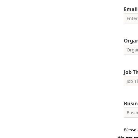
Email
Orga
Job Ti
Busin
Please i
We are co