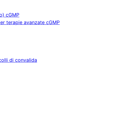
lo) cGMP
 per terapie avanzate cGMP
lli di convalida