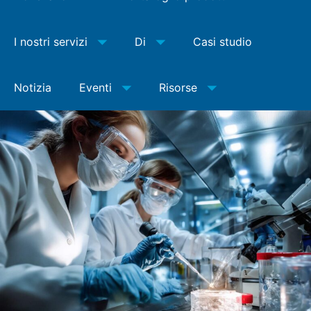
I nostri servizi
Di
Casi studio
Notizia
Eventi
Risorse