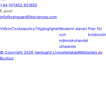
+44 (0)1452 651850
E-post:
info@vanguardlifesciences.com
Villkor
Cookiepolicy
Tillgänglighet
Modernt slaveri
Plan för
och
koldioxid
människohandel
uttalande
© Copyright
2026 Vanguard Livsvetenskap
Webbplats av
Bozboz